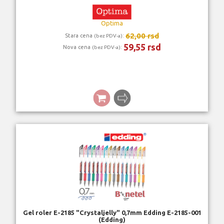
Optima
62,00 rsd
Stara cena
:
(bez PDV-a)
59,55 rsd
Nova cena
:
(bez PDV-a)
Gel roler E-2185 "Crystaljelly" 0,7mm Edding E-2185-001
(Edding)