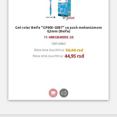
Gel roler Beifa "GP805-02B7" sa push mehanizmom
0,5mm (Beifa)
11-08RGB4805E-20
Gel roleri
56,00 rsd
Stara cena
:
(bez PDV-a)
44,95 rsd
Nova cena
:
(bez PDV-a)