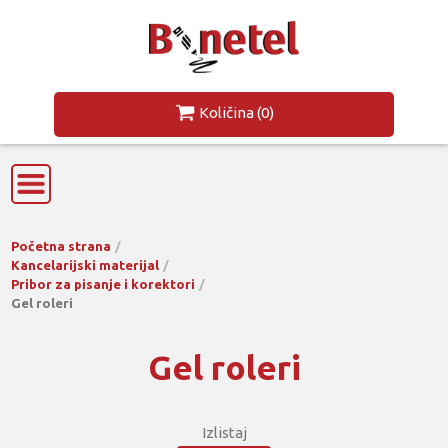
Količina
(0)
Početna strana
Kancelarijski materijal
Pribor za pisanje i korektori
Gel roleri
Gel roleri
Izlistaj