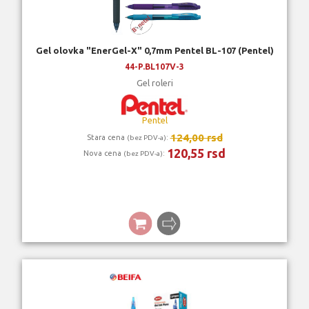
Gel olovka "EnerGel-X" 0,7mm Pentel BL-107 (Pentel)
44-P.BL107V-3
Gel roleri
Pentel
124,00 rsd
Stara cena
:
(bez PDV-a)
120,55 rsd
Nova cena
:
(bez PDV-a)