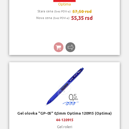
Optima
57,50 rsd
Stara cena
:
(bez PDV-a)
55,35 rsd
Nova cena
:
(bez PDV-a)
Gel olovka "GP-05" 0,5mm Optima 120915 (Optima)
44-120915
Gel roleri