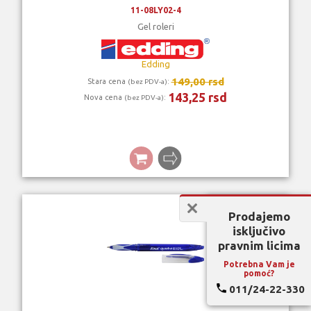
11-08LY02-4
Gel roleri
Edding
149,00 rsd
Stara cena
:
(bez PDV-a)
143,25 rsd
Nova cena
:
(bez PDV-a)
Prodajemo
isključivo
pravnim licima
Potrebna Vam je
pomoć?
011/24-22-330