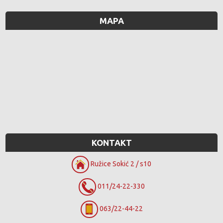
MAPA
KONTAKT
Ružice Sokić 2 / s10
011/24-22-330
063/22-44-22