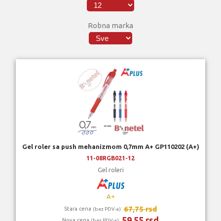
Robna marka
Gel roler sa push mehanizmom 0,7mm A+ GP110202 (A+)
11-08RGB021-12
Gel roleri
A+
67,75 rsd
Stara cena
:
(bez PDV-a)
59,55 rsd
Nova cena
:
(bez PDV-a)