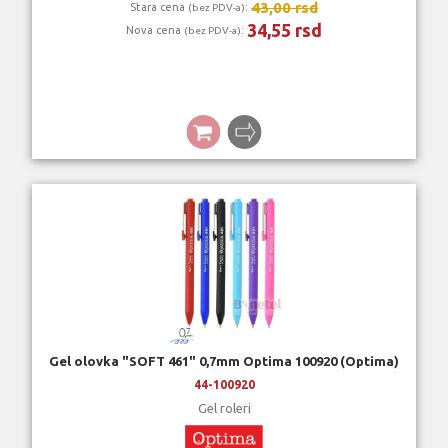
43,00 rsd
Stara cena
:
(bez PDV-a)
34,55 rsd
Nova cena
:
(bez PDV-a)
Gel olovka "SOFT 461" 0,7mm Optima 100920 (Optima)
44-100920
Gel roleri