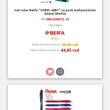
Gel roler Beifa "GP801-02B7" sa push mehanizmom
0,5mm (Beifa)
11-08RGB4801E-20
Gel roleri
Beifa
56,00 rsd
Stara cena
:
(bez PDV-a)
44,95 rsd
Nova cena
:
(bez PDV-a)