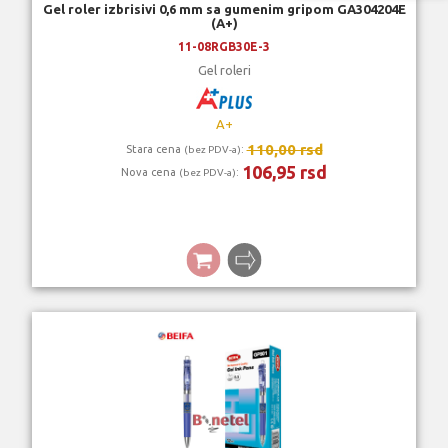
Gel roler izbrisivi 0,6 mm sa gumenim gripom GA304204E
(A+)
11-08RGB30E-3
Gel roleri
A+
110,00 rsd
Stara cena
:
(bez PDV-a)
106,95 rsd
Nova cena
:
(bez PDV-a)