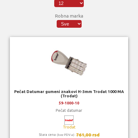
Robna marka
Pečat Datumar gumeni znakovi H-3mm Trodat 1000 MA
(Trodat)
59-1000-10
Pečat datumar
Trodat
761,00 rsd
Stara cena
:
(bez PDV-a)