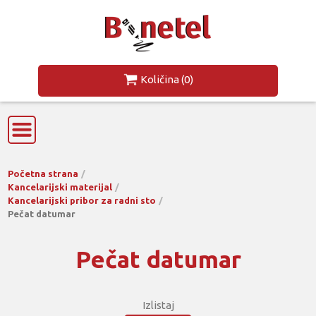
Količina
(0)
Početna strana
Kancelarijski materijal
Kancelarijski pribor za radni sto
Pečat datumar
Pečat datumar
Izlistaj