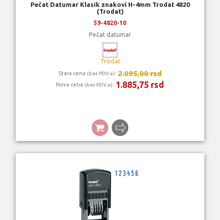
Pečat Datumar Klasik znakovi H-4mm Trodat 4820
(Trodat)
59-4820-10
Pečat datumar
Trodat
2.095,00 rsd
Stara cena
:
(bez PDV-a)
1.885,75 rsd
Nova cena
:
(bez PDV-a)