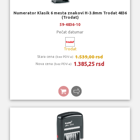
Numerator Klasik 6 mesta znakovi H-3.8mm Trodat 4836
(Trodat)
59-4836-10
Pečat datumar
Trodat
1.539,00 rsd
Stara cena
:
(bez PDV-a)
1.385,25 rsd
Nova cena
:
(bez PDV-a)