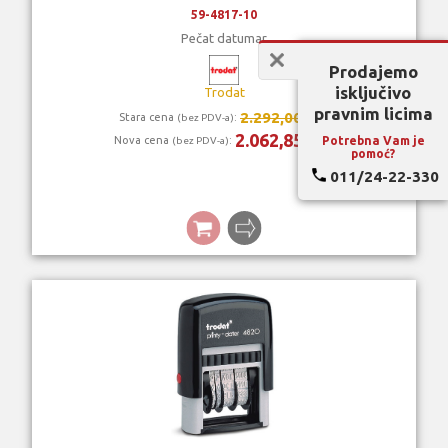
59-4817-10
Pečat datumar
Prodajemo
isključivo
Trodat
pravnim licima
2.292,00 rsd
Stara cena
:
(bez PDV-a)
2.062,85 rsd
Potrebna Vam je
Nova cena
:
(bez PDV-a)
pomoć?
011/24-22-330