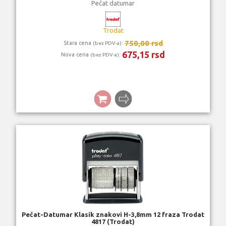
Pečat datumar
Trodat
750,00 rsd
Stara cena
:
(bez PDV-a)
675,15 rsd
Nova cena
:
(bez PDV-a)
Pečat-Datumar Klasik znakovi H-3,8mm 12 fraza Trodat
4817 (Trodat)