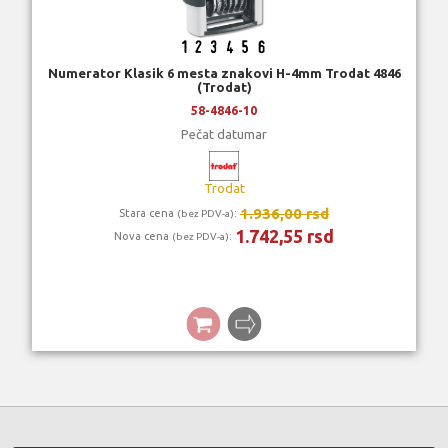
Numerator Klasik 6 mesta znakovi H-4mm Trodat 4846
(Trodat)
58-4846-10
Pečat datumar
Trodat
1.936,00 rsd
Stara cena
:
(bez PDV-a)
1.742,55 rsd
Nova cena
:
(bez PDV-a)