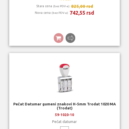
825,00 rsd
Stara cena
:
(bez PDV-a)
742,55 rsd
Nova cena
:
(bez PDV-a)
Pečat Datumar gumeni znakovi H-5mm Trodat 1020 MA
(Trodat)
59-1020-10
Pečat datumar