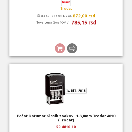
Trodat
872,00 rsd
Stara cena
:
(bez PDV-a)
785,15 rsd
Nova cena
:
(bez PDV-a)
Pečat Datumar Klasik znakovi H-3,8mm Trodat 4810
(Trodat)
59-4810-10