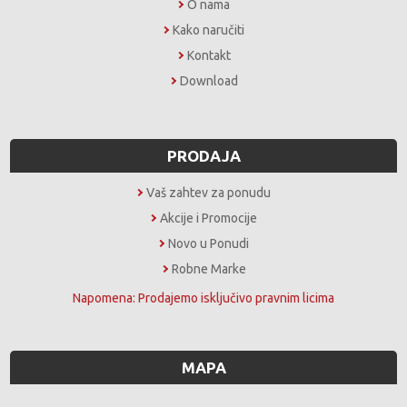
O nama
Kako naručiti
Kontakt
Download
PRODAJA
Vaš zahtev za ponudu
Akcije i Promocije
Novo u Ponudi
Robne Marke
Napomena: Prodajemo isključivo pravnim licima
MAPA