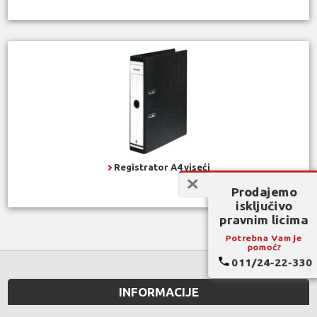
Registrator A4 viseći
Prodajemo
isključivo
pravnim licima
Potrebna Vam je
pomoć?
011/24-22-330
INFORMACIJE