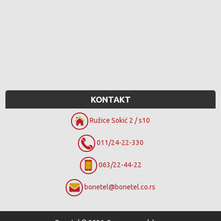
KONTAKT
Ružice Sokić 2 / s10
011/24-22-330
063/22-44-22
bonetel@bonetel.co.rs