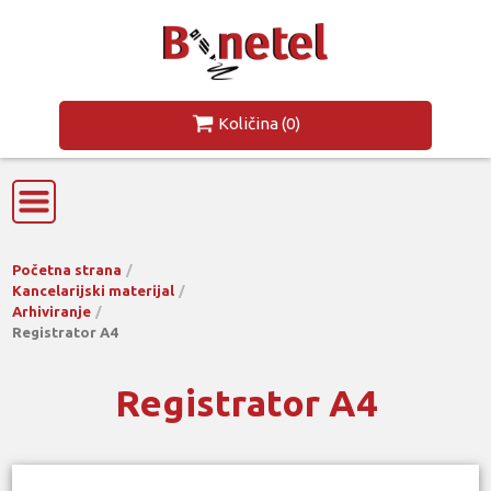
Količina
(0)
Početna strana
Kancelarijski materijal
Arhiviranje
Registrator A4
Registrator A4