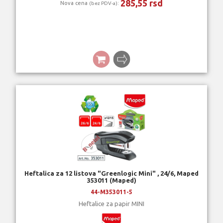
285,55 rsd
Nova cena
:
(bez PDV-a)
Heftalica za 12 listova "Greenlogic Mini" , 24/6, Maped
353011 (Maped)
44-M353011-5
Heftalice za papir MINI