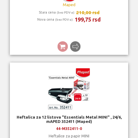
Maped
210,00 rsd
Stara cena
:
(bez PDV-a)
199,75 rsd
Nova cena
:
(bez PDV-a)
Heftalica za 12 listova "Essentials Metal MINI" , 24/6,
mAPED 352411 (Maped)
44-M352411-0
Heftalice za papir MINI