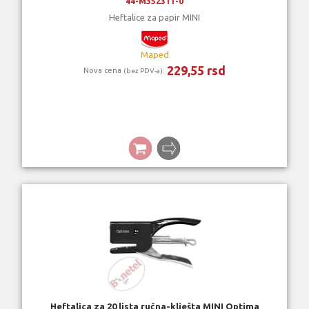
44-M352311-0
Heftalice za papir MINI
Maped
229,55 rsd
Nova cena
:
(bez PDV-a)
Heftalica za 20 lista ručna-klješta MINI Optima