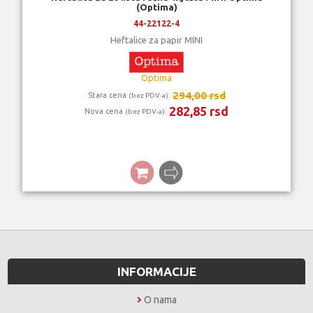
(Optima)
44-22122-4
Heftalice za papir MINI
Optima
294,00 rsd
Stara cena
:
(bez PDV-a)
282,85 rsd
Nova cena
:
(bez PDV-a)
INFORMACIJE
O nama