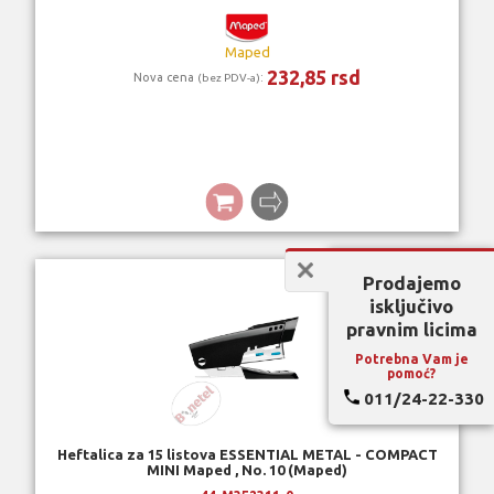
Maped
232,85 rsd
Nova cena
:
(bez PDV-a)
Prodajemo
isključivo
pravnim licima
Potrebna Vam je
pomoć?
011/24-22-330
Heftalica za 15 listova ESSENTIAL METAL - COMPACT
MINI Maped , No. 10 (Maped)