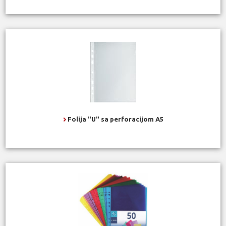
Folija "U" sa perforacijom A5