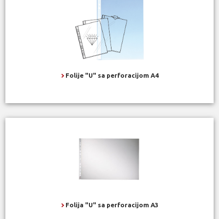
Folije "U" sa perforacijom A4
Folija "U" sa perforacijom A3