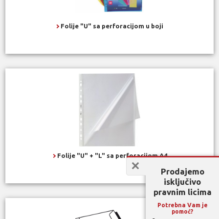
Folije "U" sa perforacijom u boji
Folije "U" + "L" sa perforacijom A4
Prodajemo
isključivo
pravnim licima
Potrebna Vam je
pomoć?