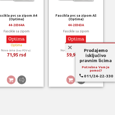
scikla pvc sa zipom A4
Fascikla pvc sa zipom A5
(Optima)
(Optima)
44-20364A
44-20363A
Fascikle sa zipom
Fascikle sa zipom
Optima
Optima
Prodajemo
Nova cena
:
Nova cena
:
(bez PDV-a)
(bez PDV-a)
71,95 rsd
59,90 rsd
isključivo
pravnim licima
Potrebna Vam je
pomoć?
011/24-22-330