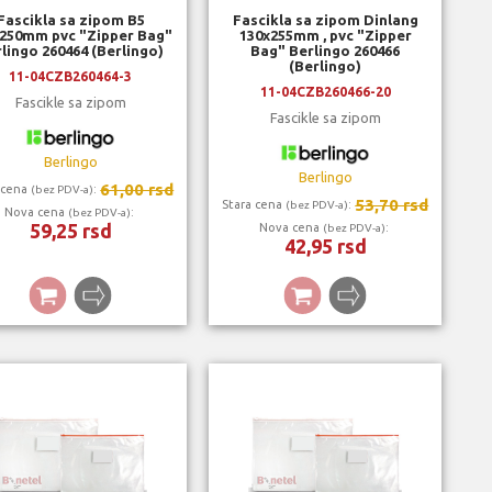
Fascikla sa zipom B5
Fascikla sa zipom Dinlang
250mm pvc "Zipper Bag"
130x255mm , pvc "Zipper
lingo 260464 (Berlingo)
Bag" Berlingo 260466
(Berlingo)
11-04CZB260464-3
11-04CZB260466-20
Fascikle sa zipom
Fascikle sa zipom
Berlingo
Berlingo
61,00 rsd
 cena
:
(bez PDV-a)
53,70 rsd
Stara cena
:
(bez PDV-a)
Nova cena
:
(bez PDV-a)
59,25 rsd
Nova cena
:
(bez PDV-a)
42,95 rsd