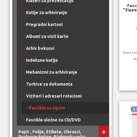
Klaseri za prezentaciju
Fasc
"Zippe
Kutije za arhiviranje
Pregradni kartoni
Albumi za vizit karte
Arhiv boksovi
Stara c
N
Indeksne kutije
Mehanizmi za arhiviranje
Torbice za dokumenta
Viziteri i adresari rotacioni
Fascikle sa zipom
Fascikle uložne za CD/DVD
Papir , Folije, Etikete, Obrasci,
Poslovne knjige, Blokovska roba