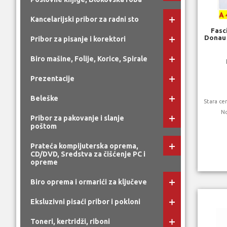
Kancelarijski pribor za radni sto
Fasc
Donau 
Pribor za pisanje i korektori
Biro mašine, Folije, Korice, Spirale
Prezentacije
Beleške
Stara c
N
Pribor za pakovanje i slanje
poštom
Prateća kompijuterska oprema,
CD/DVD, Sredstva za čišćenje PC i
opreme
Biro oprema i ormarići za ključeve
Eksluzivni pisaći pribor i pokloni
Toneri, kertridži, riboni