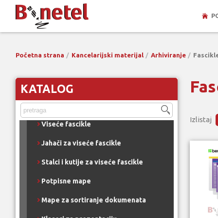
Fascikle Organizer
P
Fascikle Rainbow
Fascikle sa Jalema clip-om
Početna strana
Kancelarijski materijal
Arhiviranje
Fascikl
Fascikle za registrator
Fas
Fascikle kartonske
KATALOG
Fascikle kartonske sa gumom
Izlistaj
Viseće fascikle
Jahači za viseće fascikle
Stalci i kutije za viseće fascikle
Potpisne mape
Mape za sortiranje dokumenata