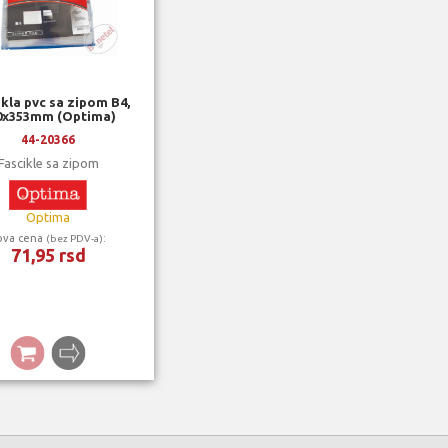
kla pvc sa zipom B4,
0x353mm (Optima)
44-20366
Fascikle sa zipom
Optima
ova cena
:
(bez PDV-a)
71,95 rsd