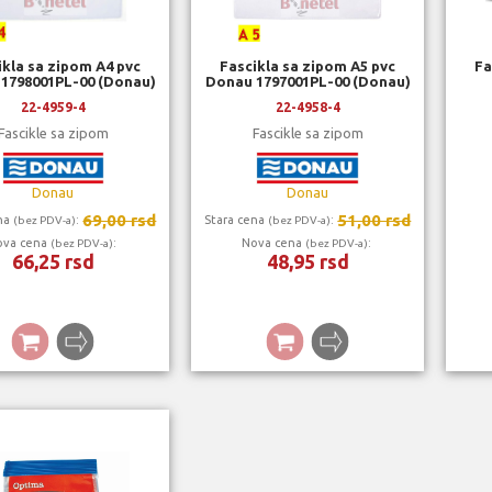
ikla sa zipom A4 pvc
Fascikla sa zipom A5 pvc
Fa
1798001PL-00 (Donau)
Donau 1797001PL-00 (Donau)
22-4959-4
22-4958-4
Fascikle sa zipom
Fascikle sa zipom
Donau
Donau
69,00 rsd
51,00 rsd
ena
:
Stara cena
:
(bez PDV-a)
(bez PDV-a)
ova cena
:
Nova cena
:
(bez PDV-a)
(bez PDV-a)
66,25 rsd
48,95 rsd