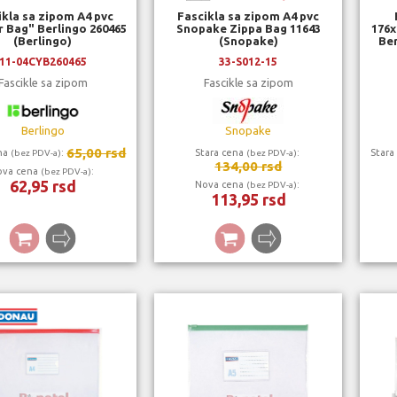
ikla sa zipom A4 pvc
Fascikla sa zipom A4 pvc
r Bag" Berlingo 260465
Snopake Zippa Bag 11643
176x
(Berlingo)
(Snopake)
Ber
11-04CYB260465
33-S012-15
Fascikle sa zipom
Fascikle sa zipom
Berlingo
Snopake
65,00 rsd
ena
:
Stara cena
:
Stara
(bez PDV-a)
(bez PDV-a)
134,00 rsd
ova cena
:
(bez PDV-a)
62,95 rsd
Nova cena
:
(bez PDV-a)
113,95 rsd