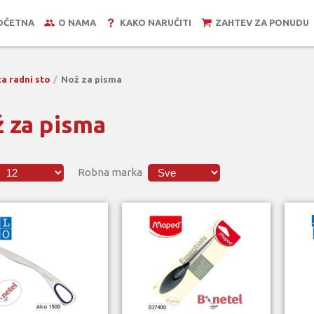
OČETNA
O NAMA
KAKO NARUČITI
ZAHTEV ZA PONUDU
za radni sto
Nož za pisma
 za pisma
Robna marka