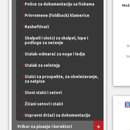
Police za dokumentaciju sa fiokama
Nož
Privremene (foldback) klamerice
Rasheftivači
Skalpeli i ulošci za skalpel, lupe i
podloge za sečenje
St
Stalak-odmarač za noge i ledja
N
Stalak za selotejp
Stalci za prospekte, za obeležavanje,
za natpise
Stoni stalci i setovi
Žičani setovi i stalci
Uspravni držači za dokumentaciju
Pribor za pisanje i korektori