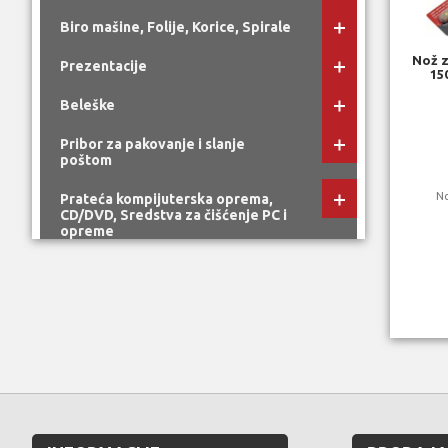
Biro mašine, Folije, Korice, Spirale
Nož 
Prezentacije
15
Beleške
Pribor za pakovanje i slanje
poštom
N
Prateća kompijuterska oprema,
CD/DVD, Sredstva za čišćenje PC i
opreme
Biro oprema i ormarići za ključeve
Eksluzivni pisaći pribor i pokloni
Toneri, kertridži, riboni
Higijena
Kafa, čaj, voda, sokovi