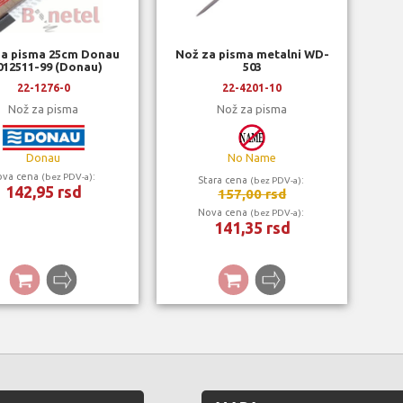
za pisma 25cm Donau
Nož za pisma metalni WD-
012511-99 (Donau)
503
22-1276-0
22-4201-10
Nož za pisma
Nož za pisma
Donau
No Name
ova cena
:
(bez PDV-a)
Stara cena
:
(bez PDV-a)
142,95 rsd
157,00 rsd
Nova cena
:
(bez PDV-a)
141,35 rsd