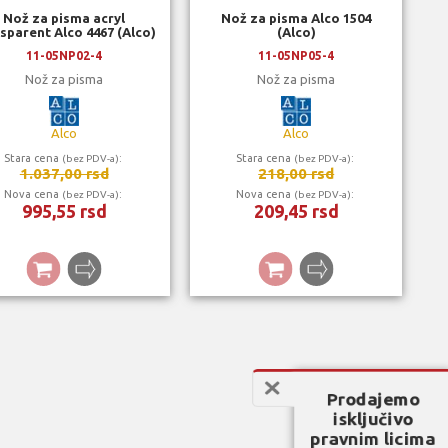
Nož za pisma acryl
Nož za pisma Alco 1504
sparent Alco 4467 (Alco)
(Alco)
11-05NP02-4
11-05NP05-4
Nož za pisma
Nož za pisma
Alco
Alco
Stara cena
:
Stara cena
:
(bez PDV-a)
(bez PDV-a)
1.037,00 rsd
218,00 rsd
Nova cena
:
Nova cena
:
(bez PDV-a)
(bez PDV-a)
995,55 rsd
209,45 rsd
Prodajemo
isključivo
pravnim licima