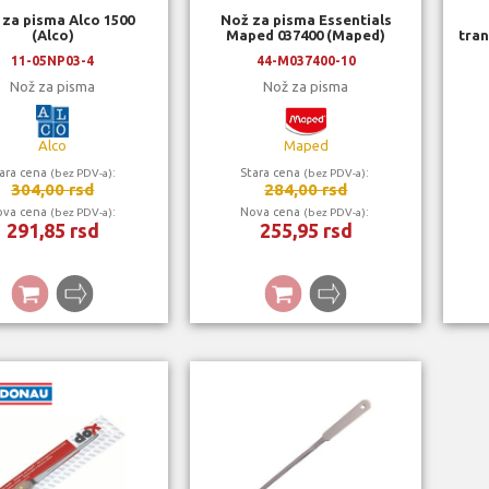
 za pisma Alco 1500
Nož za pisma Essentials
(Alco)
Maped 037400 (Maped)
tran
11-05NP03-4
44-M037400-10
Nož za pisma
Nož za pisma
Alco
Maped
ara cena
:
Stara cena
:
(bez PDV-a)
(bez PDV-a)
304,00 rsd
284,00 rsd
ova cena
:
Nova cena
:
(bez PDV-a)
(bez PDV-a)
291,85 rsd
255,95 rsd