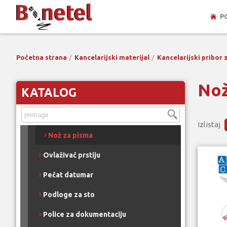
Lepak
P
Lenjiri
Magnetne kutije za spajalice
Početna strana
Kancelarijski materijal
Kancelarijski pribor 
Makaze
Nož
KATALOG
Mape i podloge sa klipsom
Mastila i jastučići za pečate
Izlistaj
Nož za pisma
Ovlaživač prstiju
Pečat datumar
Podloge za sto
Police za dokumentaciju