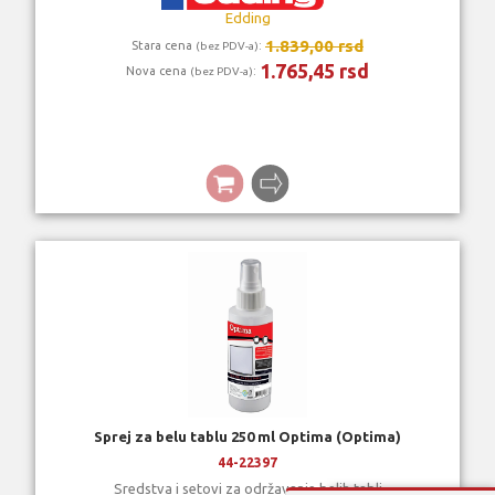
Edding
1.839,00 rsd
Stara cena
:
(bez PDV-a)
1.765,45 rsd
Nova cena
:
(bez PDV-a)
Sprej za belu tablu 250 ml Optima (Optima)
44-22397
Sredstva i setovi za održavanje belih tabli