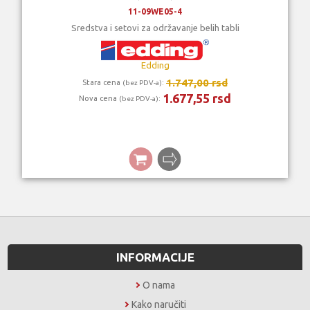
11-09WE05-4
Sredstva i setovi za održavanje belih tabli
Edding
1.747,00 rsd
Stara cena
:
(bez PDV-a)
1.677,55 rsd
Nova cena
:
(bez PDV-a)
INFORMACIJE
O nama
Kako naručiti