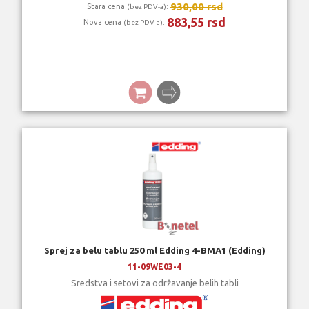
930,00 rsd
Stara cena
:
(bez PDV-a)
883,55 rsd
Nova cena
:
(bez PDV-a)
Sprej za belu tablu 250 ml Edding 4-BMA1 (Edding)
11-09WE03-4
Sredstva i setovi za održavanje belih tabli