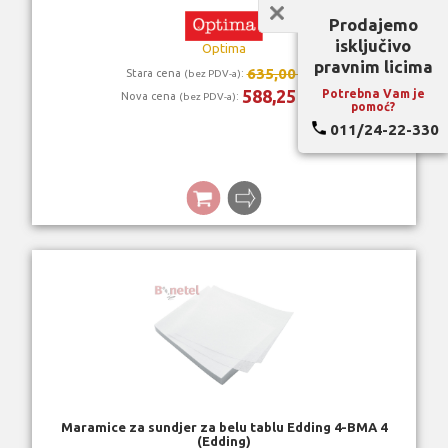
Prodajemo
isključivo
Optima
pravnim licima
635,00 rsd
Stara cena
:
(bez PDV-a)
588,25 rsd
Potrebna Vam je
Nova cena
:
(bez PDV-a)
pomoć?
011/24-22-330
Maramice za sundjer za belu tablu Edding 4-BMA 4
(Edding)