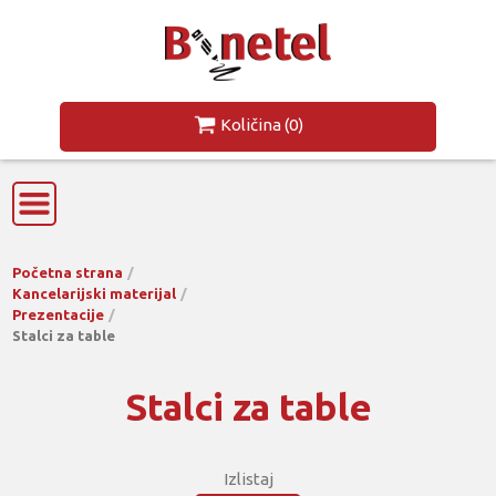
Količina
(0)
Početna strana
Kancelarijski materijal
Prezentacije
Stalci za table
Stalci za table
Izlistaj