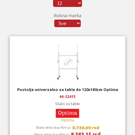
Robna marka
Postolje univerzalno za table do 120x180cm Optima
44-22415
Stalci za table
Optima
8.730,00 rsd
Stara cena
:
(bez PDV-a)
8.383,15 rsd
Nova cena
:
(bez PDV-a)