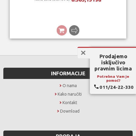
Prodajemo
isključivo
pravnim licima
INFORMACIJE
Potrebna Vam je
pomoć?
O nama
011/24-22-330
Kako naručiti
Kontakt
Download