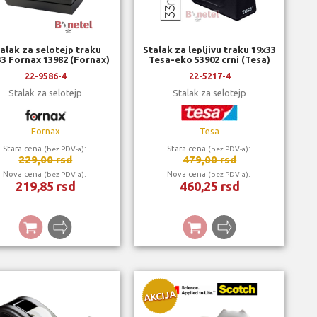
alak za selotejp traku
Stalak za lepljivu traku 19x33
33 Fornax 13982 (Fornax)
Tesa-eko 53902 crni (Tesa)
22-9586-4
22-5217-4
Stalak za selotejp
Stalak za selotejp
Fornax
Tesa
Stara cena
:
Stara cena
:
(bez PDV-a)
(bez PDV-a)
229,00 rsd
479,00 rsd
Nova cena
:
Nova cena
:
(bez PDV-a)
(bez PDV-a)
219,85 rsd
460,25 rsd