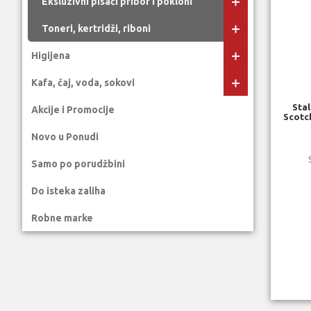
Eksluzivni pisaći pribor i pokloni
Toneri, kertridži, riboni
Higijena
Kafa, čaj, voda, sokovi
Stal
Akcije i Promocije
Scotc
Novo u Ponudi
Samo po porudžbini
Do isteka zaliha
Robne marke