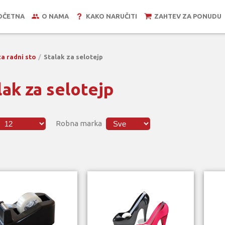
OČETNA
O NAMA
KAKO NARUČITI
ZAHTEV ZA PONUDU
za radni sto
Stalak za selotejp
lak za selotejp
Robna marka