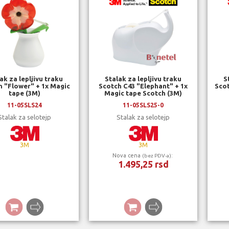
ak za lepljivu traku
Stalak za lepljivu traku
S
h "Flower" + 1x Magic
Scotch C43 "Elephant" + 1x
Scot
tape (3M)
Magic tape Scotch (3M)
11-05SLS24
11-05SLS25-0
Stalak za selotejp
Stalak za selotejp
3M
3M
Nova cena
:
(bez PDV-a)
1.495,25 rsd