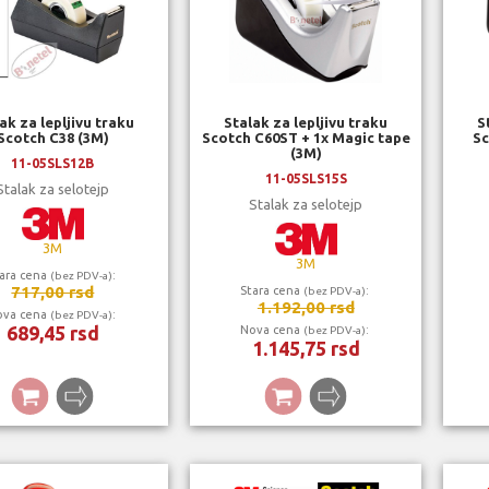
ak za lepljivu traku
Stalak za lepljivu traku
S
Scotch C38 (3M)
Scotch C60ST + 1x Magic tape
Sc
(3M)
11-05SLS12B
11-05SLS15S
Stalak za selotejp
Stalak za selotejp
3M
3M
ara cena
:
(bez PDV-a)
717,00 rsd
Stara cena
:
(bez PDV-a)
1.192,00 rsd
ova cena
:
(bez PDV-a)
689,45 rsd
Nova cena
:
(bez PDV-a)
1.145,75 rsd