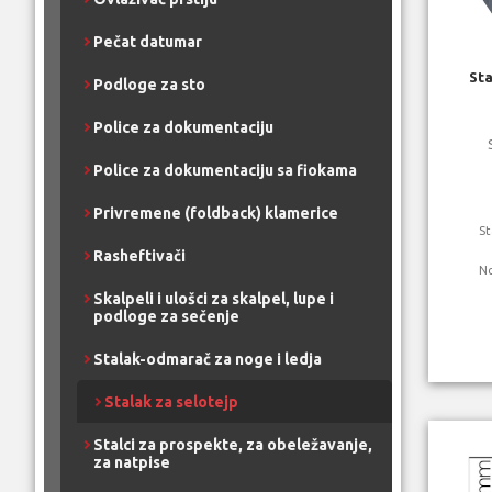
Pečat datumar
Sta
Podloge za sto
Police za dokumentaciju
Police za dokumentaciju sa fiokama
Privremene (foldback) klamerice
St
Rasheftivači
N
Skalpeli i ulošci za skalpel, lupe i
podloge za sečenje
Stalak-odmarač za noge i ledja
Stalak za selotejp
Stalci za prospekte, za obeležavanje,
za natpise