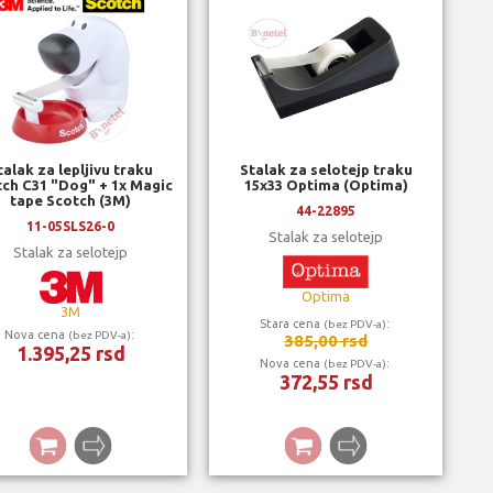
talak za lepljivu traku
Stalak za selotejp traku
ch C31 "Dog" + 1x Magic
15x33 Optima (Optima)
tape Scotch (3M)
44-22895
11-05SLS26-0
Stalak za selotejp
Stalak za selotejp
Optima
3M
Stara cena
:
(bez PDV-a)
Nova cena
:
(bez PDV-a)
385,00 rsd
1.395,25 rsd
Nova cena
:
(bez PDV-a)
372,55 rsd