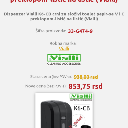
Dispenzer Vialli K6-CB crni za složivi toalet papir-sa V i C
preklopom-listić na listić (Vialli)
33-G474-9
Šifra proizvoda:
Robna marka:
Vialli
938,00 rsd
Stara cena
:
(bez PDV-a)
853,75 rsd
Nova cena
:
(bez PDV-a)