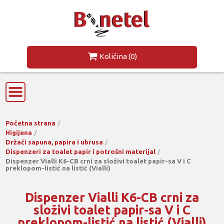
Količina
(0)
Početna strana
Higijena
Držači sapuna, papira i ubrusa
Dispenzeri za toalet papir i potrošni materijal
Dispenzer Vialli K6-CB crni za složivi toalet papir-sa V i C
preklopom-listić na listić (Vialli)
Dispenzer Vialli K6-CB crni za
složivi toalet papir-sa V i C
preklopom-listić na listić (Vialli)