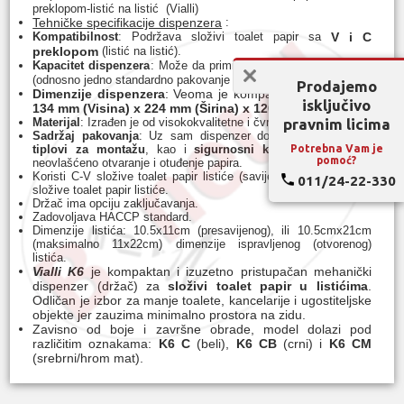
preklopom-listić na listić (Vialli)
Tehničke specifikacije dispenzera
:
Kompatibilnost
: Podržava složivi toalet papir sa
V i C
preklopom
(listić na listić).
Kapacitet dispenzera
: Može da primi
od 300 do 400 listića
(odnosno jedno standardno pakovanje papira).
Prodajemo
Dimenzije dispenzera
: Veoma je kompaktan, sa merama
isključivo
134 mm (Visina) x 224 mm (Širina) x 120 mm (Dubina)
.
Materijal
: Izrađen je od visokokvalitetne i čvrste
ABS plastike
.
pravnim licima
Sadržaj pakovanja
: Uz sam dispenzer dobijaju se
šrafovi i
tiplovi za montažu
, kao i
sigurnosni ključ
koji sprečava
Potrebna Vam je
pomoć?
neovlašćeno otvaranje i otuđenje papira.
Koristi C-V složive toalet papir listiće (savijene na pola) ili C-Z
011/24-22-330
složive toalet papir listiće.
Držač ima opciju zaključavanja.
Zadovoljava HACCP standard.
Dimenzije listića: 10.5x11cm (presavijenog), ili 10.5cmx21cm
(maksimalno 11x22cm) dimenzije ispravljenog (otvorenog)
listića.
Vialli K6
je kompaktan i izuzetno pristupačan mehanički
dispenzer (držač) za
složivi toalet papir u listićima
.
Odličan je izbor za manje toalete, kancelarije i ugostiteljske
objekte jer zauzima minimalno prostora na zidu.
Zavisno od boje i završne obrade, model dolazi pod
različitim oznakama:
K6 C
(beli),
K6 CB
(crni) i
K6 CM
(srebrni/hrom mat).