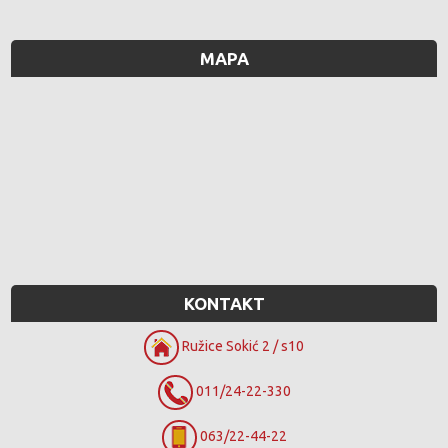
MAPA
KONTAKT
Ružice Sokić 2 / s10
011/24-22-330
063/22-44-22