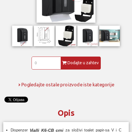
Dodajte u zahtev
Pogledajte ostale proizvode iste kategorije
Opis
Dispenzer
Vialli K6-CB crni
za složivi toalet papir-sa V i C